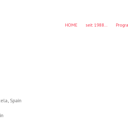
HOME
seit 1988…
Prog
ela, Spain
in