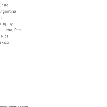
Chile
Argentina
il
Uruguay
– Lima, Peru
 Rica
exico
ntar abzugeben.