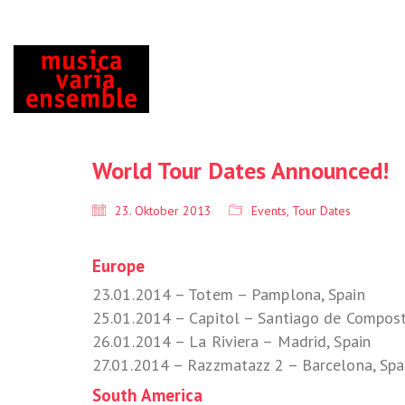
World Tour Dates Announced!
23. Oktober 2013
Events
,
Tour Dates
Europe
23.01.2014 – Totem – Pamplona, Spain
25.01.2014 – Capitol – Santiago de Compost
26.01.2014 – La Riviera – Madrid, Spain
27.01.2014 – Razzmatazz 2 – Barcelona, Spa
South America