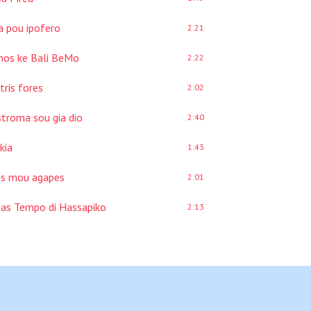
ia pou ipofero
2:21
nos ke Bali BeMo
2:22
 tris fores
2:02
stroma sou gia dio
2:40
kia
1:43
s mou agapes
2:01
bas Tempo di Hassapiko
2:13