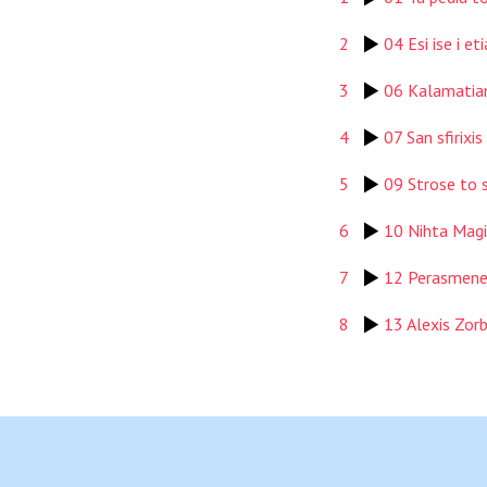
2
04 Esi ise i et
3
06 Kalamatia
4
07 San sfirixis
5
09 Strose to 
6
10 Nihta Magi
7
12 Perasmene
8
13 Alexis Zor