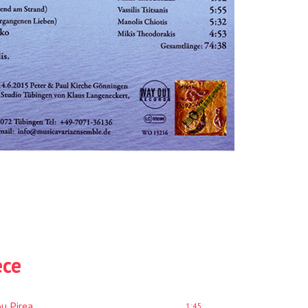
ece
ou Pirea
1:45